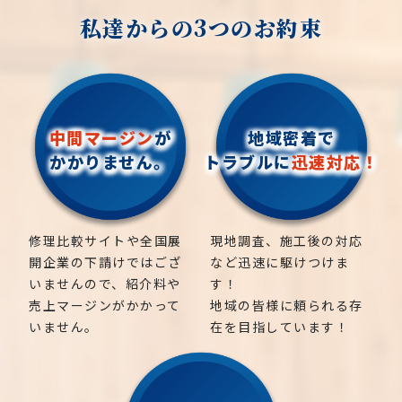
私達からの3つのお約束
中間マージン
が
地域密着で
かかりません。
トラブルに
迅速対応！
修理比較サイトや全国展
現地調査、施工後の対応
開企業の下請けではござ
など迅速に駆けつけま
いませんので、紹介料や
す！
売上マージンがかかって
地域の皆様に頼られる存
いません。
在を目指しています！