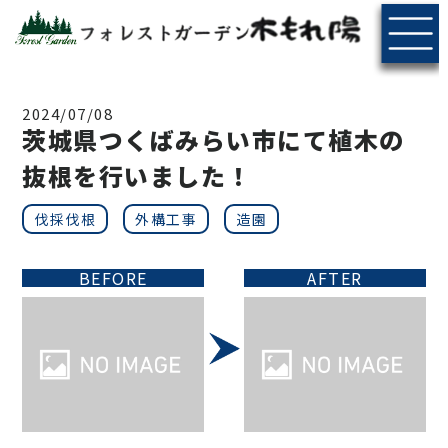
2024/07/08
茨城県つくばみらい市にて植木の
抜根を行いました！
伐採伐根
外構工事
造園
BEFORE
AFTER