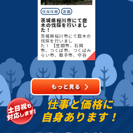
伐採伐根
造園
茨城県桜川市にて庭
木の伐採を行いまし
た！
茨城県桜川市にて庭木の
伐採を行いまし
た！ 【笠間市、石岡
市、つくば市、つくばみ
らい市、取手市、守谷
市、筑西市、結城市、桜
川市、常総市、古河市、
坂東市、下妻市、八千代
町】地域密着で伐採・抜
根・剪定・草
仕事と価格に
自身あります！