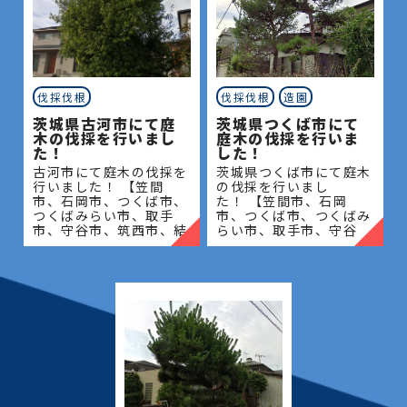
伐採伐根
伐採伐根
造園
茨城県古河市にて庭
茨城県つくば市にて
木の伐採を行いまし
庭木の伐採を行いま
た！
した！
古河市にて庭木の伐採を
茨城県つくば市にて庭木
行いました！ 【笠間
の伐採を行いまし
市、石岡市、つくば市、
た！ 【笠間市、石岡
つくばみらい市、取手
市、つくば市、つくばみ
市、守谷市、筑西市、結
らい市、取手市、守谷
城市、桜川市、常総市、
市、筑西市、結城市、桜
古河市、坂東市、下妻
川市、常総市、古河市、
市、八千代町】地域密着
坂東市、下妻市、八千代
で伐採・抜根・剪定・草
町】地域密着で伐採・抜
刈りな
根・剪定・