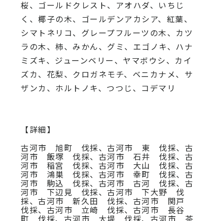
桜、
ゴールドクレスト、アオハダ、いちじ
く、椰子の木、
ゴールデンアカシア、紅葉、
シマトネリコ、
グレープフルーツの木、カツ
ラの木、柿、みかん、グミ、
エゴノキ、ハナ
ミズキ、ジューンベリー、ヤマボウシ、カイ
ズカ、
花梨、クロガネモチ、ベニカナメ、サ
ザンカ、ホルトノキ、
つつじ、コデマリ
【詳細】
古河市 旭町 伐採、古河市 東 伐採、古
河市 飯塚 伐採、古河市 石井 伐採、古
河市 稲宮 伐採、古河市 大山 伐採、古
河市 鴻巣 伐採、古河市 幸町 伐採、古
河市 駒込 伐採、古河市 古河 伐採、古
河市 下辺見 伐採、古河市 下大野 伐
採、古河市 新久田 伐採、古河市 関戸
伐採、古河市 立崎 伐採、古河市 長谷
町 伐採、古河市 大堤 伐採、古河市 茶