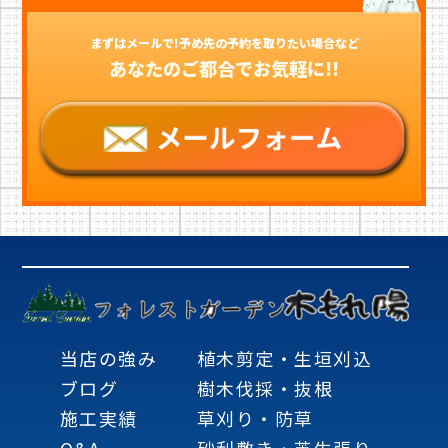
まずはメールで!予め先の予約を取りたい場合など
あなたのご都合でお気軽に!!
当店の強み
植木剪定・生垣刈込
ブログ
樹木伐採・抜根
施工実績
草刈り・防草
Q&A
砂利敷き・芝生張り