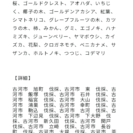
桜、
ゴールドクレスト、アオハダ、いちじ
く、椰子の木、
ゴールデンアカシア、紅葉、
シマトネリコ、
グレープフルーツの木、カツ
ラの木、柿、みかん、グミ、
エゴノキ、ハナ
ミズキ、ジューンベリー、ヤマボウシ、カイ
ズカ、
花梨、クロガネモチ、ベニカナメ、サ
ザンカ、ホルトノキ、
つつじ、コデマリ
【詳細】
古河市 旭町 伐採、古河市 東 伐採、古
河市 飯塚 伐採、古河市 石井 伐採、古
河市 稲宮 伐採、古河市 大山 伐採、古
河市 鴻巣 伐採、古河市 幸町 伐採、古
河市 駒込 伐採、古河市 古河 伐採、古
河市 下辺見 伐採、古河市 下大野 伐
採、古河市 新久田 伐採、古河市 関戸
伐採、古河市 立崎 伐採、古河市 長谷
町 伐採、古河市 大堤 伐採、古河市 茶