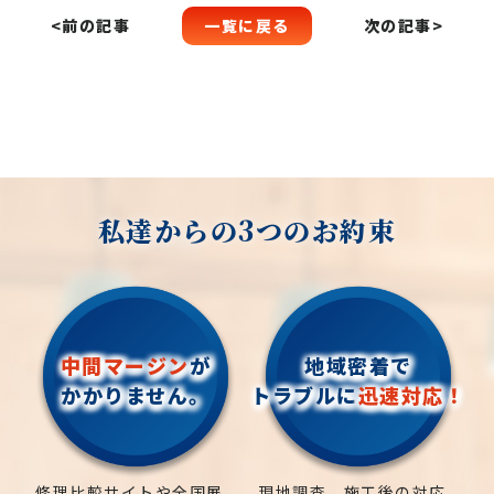
一覧に戻る
<前の記事
次の記事>
私達からの3つのお約束
中間マージン
が
地域密着で
かかりません。
トラブルに
迅速対応！
修理比較サイトや全国展
現地調査、施工後の対応