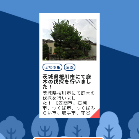
古河市、坂東市、下妻
川市、常総市、古河市、
市、八千代町】地域密着
坂東市、下妻市、八千代
で伐採・抜根・剪定・草
町】地域密着で伐採・抜
刈りな
根・剪定・
伐採伐根
造園
茨城県桜川市にて庭
木の伐採を行いまし
た！
茨城県桜川市にて庭木の
伐採を行いまし
た！ 【笠間市、石岡
市、つくば市、つくばみ
らい市、取手市、守谷
市、筑西市、結城市、桜
川市、常総市、古河市、
坂東市、下妻市、八千代
町】地域密着で伐採・抜
根・剪定・草