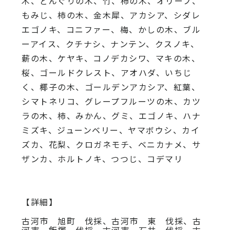
木、どんぐりの木、
竹、柿の木、オリーブ、
もみじ、柿の木、金木犀、アカシア、
シダレ
エゴノキ、コニファー、梅、かしの木、ブル
ーアイス、
クチナシ、ナンテン、クスノキ、
薪の木、ケヤキ、コノデカシワ、マキの木、
桜、
ゴールドクレスト、アオハダ、いちじ
く、椰子の木、
ゴールデンアカシア、紅葉、
シマトネリコ、
グレープフルーツの木、カツ
ラの木、柿、みかん、グミ、
エゴノキ、ハナ
ミズキ、ジューンベリー、ヤマボウシ、カイ
ズカ、
花梨、クロガネモチ、ベニカナメ、サ
ザンカ、ホルトノキ、
つつじ、コデマリ
【詳細】
古河市 旭町 伐採、古河市 東 伐採、古
河市 飯塚 伐採、古河市 石井 伐採、古