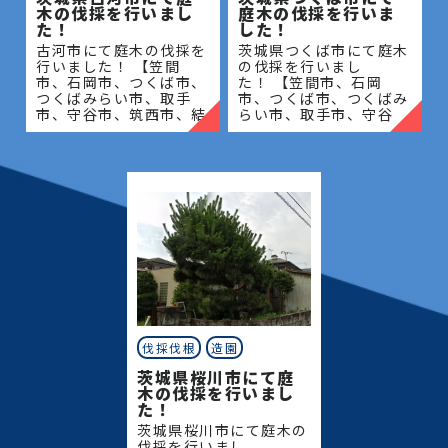
木の伐採を行いまし
庭木の伐採を行いま
た！
した！
古河市にて庭木の伐採を
茨城県つくば市にて庭木
行いました！ 【笠間
の伐採を行いまし
市、石岡市、つくば市、
た！ 【笠間市、石岡
つくばみらい市、取手
市、つくば市、つくばみ
市、守谷市、筑西市、結
らい市、取手市、守谷
城市、桜川市、常総市、
市、筑西市、結城市、桜
古河市、坂東市、下妻
川市、常総市、古河市、
市、八千代町】地域密着
坂東市、下妻市、八千代
で伐採・抜根・剪定・草
町】地域密着で伐採・抜
刈りな
根・剪定・
伐採伐根
造園
茨城県桜川市にて庭
木の伐採を行いまし
た！
茨城県桜川市にて庭木の
伐採を行いまし