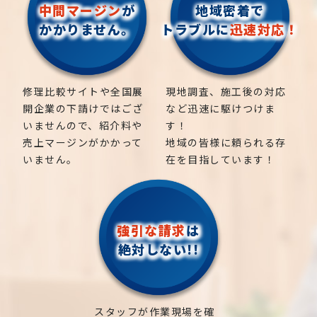
中間マージン
が
地域密着で
かかりません。
トラブルに
迅速対応！
修理比較サイトや全国展
現地調査、施工後の対応
開企業の下請けではござ
など迅速に駆けつけま
いませんので、紹介料や
す！
売上マージンがかかって
地域の皆様に頼られる存
いません。
在を目指しています！
強引な請求
は
絶対しない!!
スタッフが作業現場を確