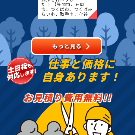
た！ 【笠間市、石岡
市、つくば市、つくばみ
らい市、取手市、守谷
市、筑西市、結城市、桜
川市、常総市、古河市、
坂東市、下妻市、八千代
町】地域密着で伐採・抜
根・剪定・草
仕事と価格に
自身あります！
お見積り費用無料!!