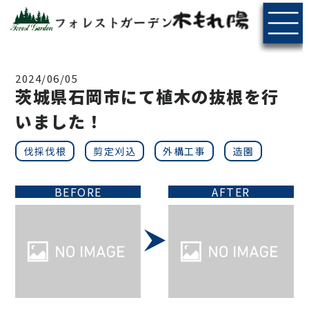
2024/06/05
茨城県石岡市にて植木の抜根を行
いました！
伐採伐根
剪定刈込
外構工事
造園
BEFORE
AFTER