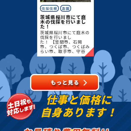
伐採伐根
造園
茨城県桜川市にて庭
木の伐採を行いまし
た！
茨城県桜川市にて庭木の
伐採を行いまし
た！ 【笠間市、石岡
市、つくば市、つくばみ
らい市、取手市、守谷
市、筑西市、結城市、桜
川市、常総市、古河市、
坂東市、下妻市、八千代
町】地域密着で伐採・抜
根・剪定・草
仕事と価格に
自身あります！