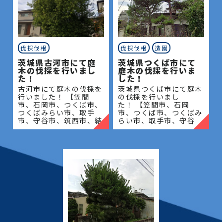
伐採伐根
伐採伐根
造園
茨城県古河市にて庭
茨城県つくば市にて
木の伐採を行いまし
庭木の伐採を行いま
た！
した！
古河市にて庭木の伐採を
茨城県つくば市にて庭木
行いました！ 【笠間
の伐採を行いまし
市、石岡市、つくば市、
た！ 【笠間市、石岡
つくばみらい市、取手
市、つくば市、つくばみ
市、守谷市、筑西市、結
らい市、取手市、守谷
城市、桜川市、常総市、
市、筑西市、結城市、桜
古河市、坂東市、下妻
川市、常総市、古河市、
市、八千代町】地域密着
坂東市、下妻市、八千代
で伐採・抜根・剪定・草
町】地域密着で伐採・抜
刈りな
根・剪定・