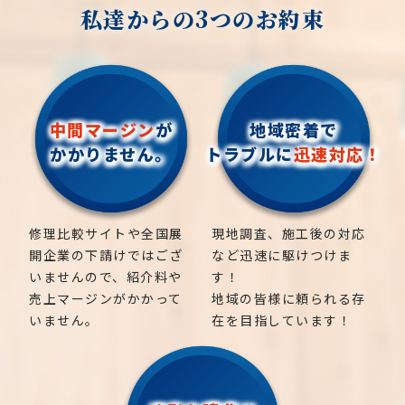
私達からの3つのお約束
中間マージン
が
地域密着で
かかりません。
トラブルに
迅速対応！
修理比較サイトや全国展
現地調査、施工後の対応
開企業の下請けではござ
など迅速に駆けつけま
いませんので、紹介料や
す！
売上マージンがかかって
地域の皆様に頼られる存
いません。
在を目指しています！