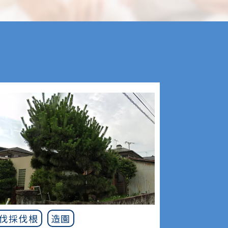
伐採伐根
造園