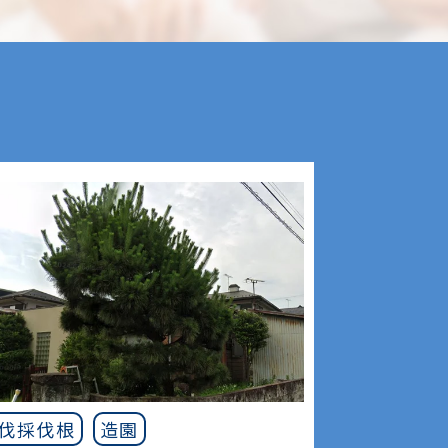
伐採伐根
造園