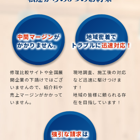
中間マージン
が
地域密着で
かかりません。
トラブルに
迅速対応！
修理比較サイトや全国展
現地調査、施工後の対応
開企業の下請けではござ
など迅速に駆けつけま
いませんので、紹介料や
す！
売上マージンがかかって
地域の皆様に頼られる存
いません。
在を目指しています！
強引な請求
は