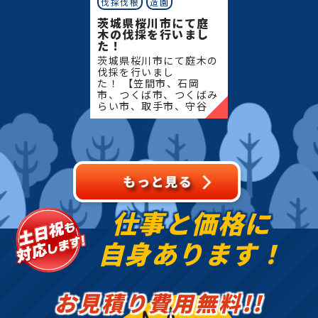
伐採伐根
造園
茨城県桜川市にて庭
木の伐採を行いまし
た！
茨城県桜川市にて庭木の
伐採を行いまし
た！ 【笠間市、石岡
市、つくば市、つくばみ
らい市、取手市、守谷
市、筑西市、結城市、桜
川市、常総市、古河市、
坂東市、下妻市、八千代
町】地域密着で伐採・抜
根・剪定・草
仕事と価格に
自身あります！
お見積り費用無料!!