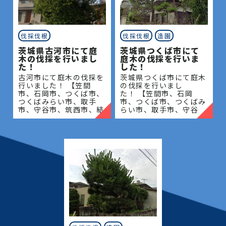
伐採伐根
伐採伐根
造園
茨城県古河市にて庭
茨城県つくば市にて
木の伐採を行いまし
庭木の伐採を行いま
た！
した！
古河市にて庭木の伐採を
茨城県つくば市にて庭木
行いました！ 【笠間
の伐採を行いまし
市、石岡市、つくば市、
た！ 【笠間市、石岡
つくばみらい市、取手
市、つくば市、つくばみ
市、守谷市、筑西市、結
らい市、取手市、守谷
城市、桜川市、常総市、
市、筑西市、結城市、桜
古河市、坂東市、下妻
川市、常総市、古河市、
市、八千代町】地域密着
坂東市、下妻市、八千代
で伐採・抜根・剪定・草
町】地域密着で伐採・抜
刈りな
根・剪定・