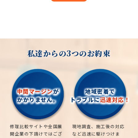
私達からの3つのお約束
中間マージン
が
地域密着で
かかりません。
トラブルに
迅速対応！
修理比較サイトや全国展
現地調査、施工後の対応
開企業の下請けではござ
など迅速に駆けつけま