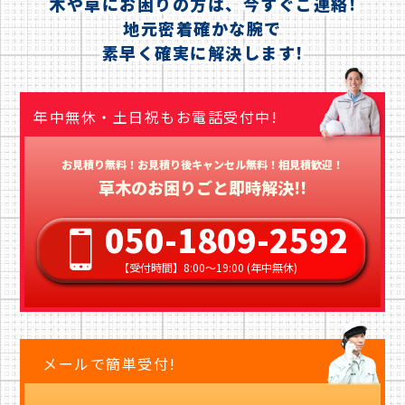
木や草にお困りの方は、今すぐご連絡!
地元密着確かな腕で
素早く確実に解決します!
年中無休・土日祝もお電話受付中!
お見積り無料！お見積り後キャンセル無料！相見積歓迎！
草木のお困りごと即時解決!!
050-1809-2592
【受付時間】8:00〜19:00 (年中無休)
メールで簡単受付!