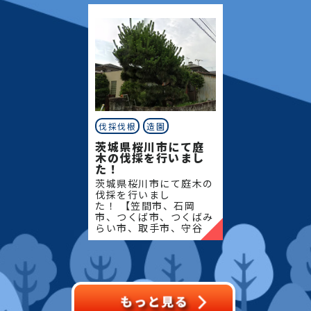
で伐採・抜根・剪定・草
町】地域密着で伐採・抜
刈りな
根・剪定・
伐採伐根
造園
茨城県桜川市にて庭
木の伐採を行いまし
た！
茨城県桜川市にて庭木の
伐採を行いまし
た！ 【笠間市、石岡
市、つくば市、つくばみ
らい市、取手市、守谷
市、筑西市、結城市、桜
川市、常総市、古河市、
坂東市、下妻市、八千代
町】地域密着で伐採・抜
根・剪定・草