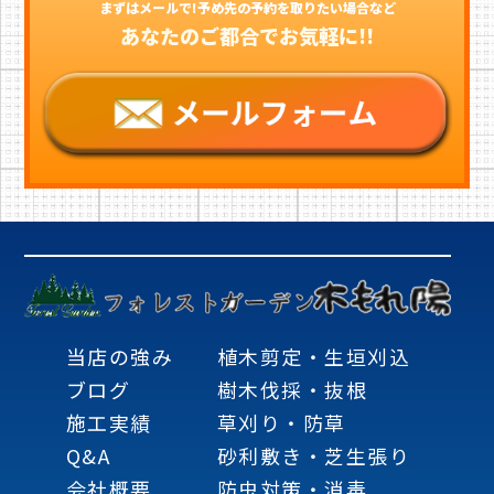
まずはメールで!予め先の予約を取りたい場合など
あなたのご都合でお気軽に!!
当店の強み
植木剪定・生垣刈込
ブログ
樹木伐採・抜根
施工実績
草刈り・防草
Q&A
砂利敷き・芝生張り
会社概要
防虫対策・消毒