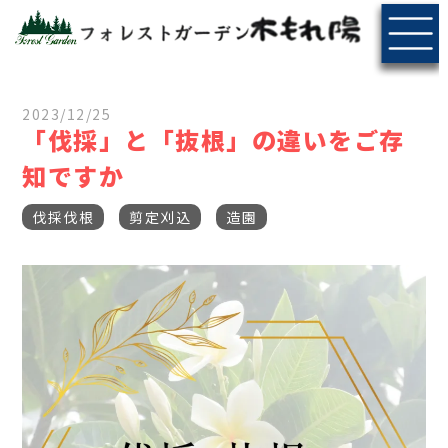
2023/12/25
「伐採」と「抜根」の違いをご存
知ですか
伐採伐根
剪定刈込
造園