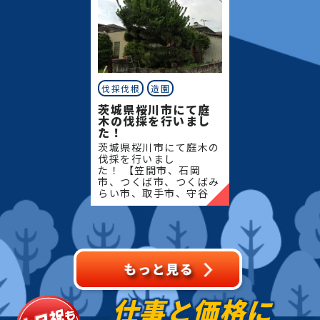
伐採伐根
造園
茨城県桜川市にて庭
木の伐採を行いまし
た！
茨城県桜川市にて庭木の
伐採を行いまし
た！ 【笠間市、石岡
市、つくば市、つくばみ
らい市、取手市、守谷
市、筑西市、結城市、桜
川市、常総市、古河市、
坂東市、下妻市、八千代
町】地域密着で伐採・抜
根・剪定・草
仕事と価格に