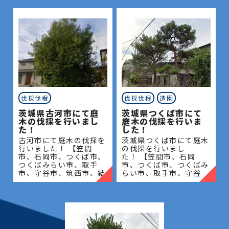
伐採伐根
伐採伐根
造園
茨城県古河市にて庭
茨城県つくば市にて
木の伐採を行いまし
庭木の伐採を行いま
た！
した！
古河市にて庭木の伐採を
茨城県つくば市にて庭木
行いました！ 【笠間
の伐採を行いまし
市、石岡市、つくば市、
た！ 【笠間市、石岡
つくばみらい市、取手
市、つくば市、つくばみ
市、守谷市、筑西市、結
らい市、取手市、守谷
城市、桜川市、常総市、
市、筑西市、結城市、桜
古河市、坂東市、下妻
川市、常総市、古河市、
市、八千代町】地域密着
坂東市、下妻市、八千代
で伐採・抜根・剪定・草
町】地域密着で伐採・抜
刈りな
根・剪定・