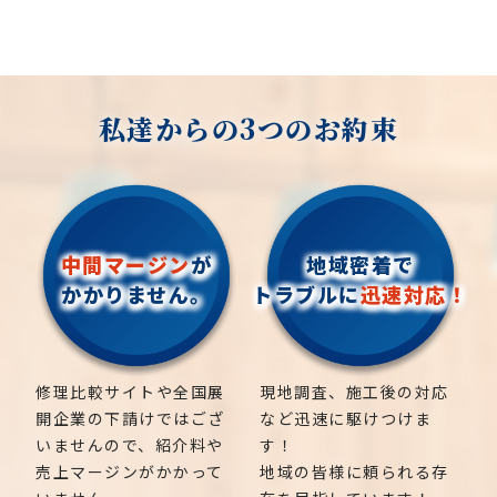
私達からの3つのお約束
中間マージン
が
地域密着で
かかりません。
トラブルに
迅速対応！
修理比較サイトや全国展
現地調査、施工後の対応
開企業の下請けではござ
など迅速に駆けつけま
いませんので、紹介料や
す！
売上マージンがかかって
地域の皆様に頼られる存